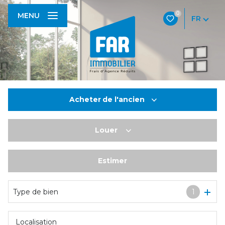
0
MENU
FR
Acheter
de l'ancien
Louer
De l'ancien
De l'immo pro
Estimer
à l'année
De l'immo pro
Type de bien
1