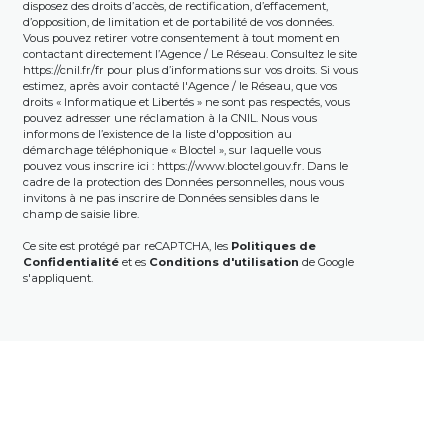
disposez des droits d’accès, de rectification, d’effacement,
d’opposition, de limitation et de portabilité de vos données.
Vous pouvez retirer votre consentement à tout moment en
contactant directement l’Agence / Le Réseau. Consultez le site
https://cnil.fr/fr
pour plus d’informations sur vos droits. Si vous
estimez, après avoir contacté l'Agence / le Réseau, que vos
droits « Informatique et Libertés » ne sont pas respectés, vous
pouvez adresser une réclamation à la CNIL. Nous vous
informons de l’existence de la liste d'opposition au
démarchage téléphonique « Bloctel », sur laquelle vous
pouvez vous inscrire ici :
https://www.bloctel.gouv.fr
. Dans le
cadre de la protection des Données personnelles, nous vous
invitons à ne pas inscrire de Données sensibles dans le
champ de saisie libre.
Ce site est protégé par reCAPTCHA, les
Politiques de
Confidentialité
et es
Conditions d'utilisation
de Google
s'appliquent.