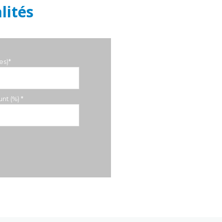
lités
es)*
nt (%) *