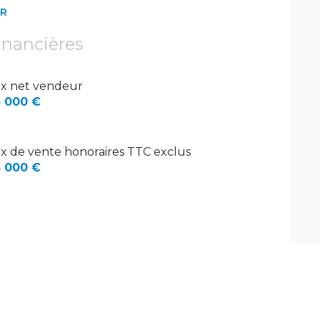
ER
inancières
ix net vendeur
 000 €
ix de vente honoraires TTC exclus
 000 €