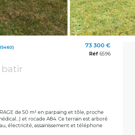
73 300 €
35460)
Réf
6596
 batir
AGE de 50 m² en parpaing et tôle, proche
ical...) et rocade A84. Ce terrain est arboré
au, électricité, assainissement et téléphone