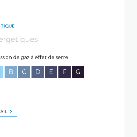
ÉTIQUE
ergetiques
ssion de gaz à effet de serre
B
C
D
E
F
G
AIL