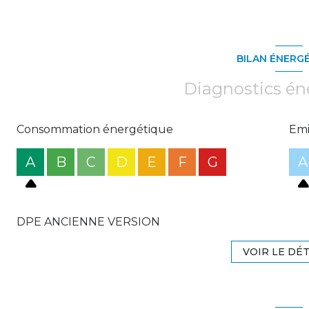
BILAN ÉNERG
Diagnostics én
Consommation énergétique
Emi
A
B
C
D
E
F
G
A
DPE ANCIENNE VERSION
VOIR LE DÉT