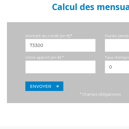
Calcul des mensua
Montant du crédit (en €)*
Durée (anné
Votre apport (en €) *
Taux d'empru
ENVOYER
* Champs obligatoires