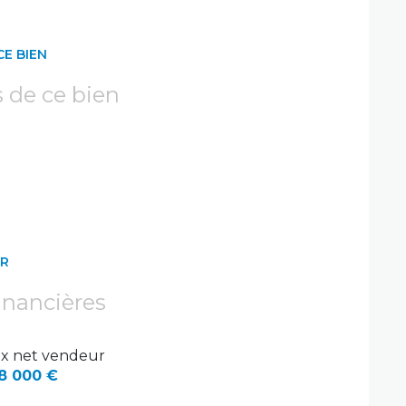
CE BIEN
s de ce bien
ER
inancières
ix net vendeur
8 000 €