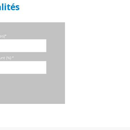
lités
es)*
nt (%) *