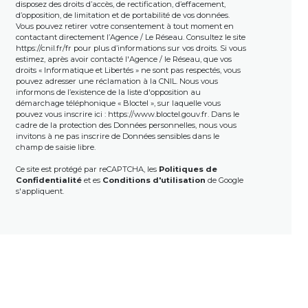
disposez des droits d’accès, de rectification, d’effacement,
d’opposition, de limitation et de portabilité de vos données.
Vous pouvez retirer votre consentement à tout moment en
contactant directement l’Agence / Le Réseau. Consultez le site
https://cnil.fr/fr
pour plus d’informations sur vos droits. Si vous
estimez, après avoir contacté l'Agence / le Réseau, que vos
droits « Informatique et Libertés » ne sont pas respectés, vous
pouvez adresser une réclamation à la CNIL. Nous vous
informons de l’existence de la liste d'opposition au
démarchage téléphonique « Bloctel », sur laquelle vous
pouvez vous inscrire ici :
https://www.bloctel.gouv.fr
. Dans le
cadre de la protection des Données personnelles, nous vous
invitons à ne pas inscrire de Données sensibles dans le
champ de saisie libre.
Ce site est protégé par reCAPTCHA, les
Politiques de
Confidentialité
et es
Conditions d'utilisation
de Google
s'appliquent.