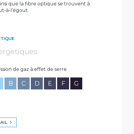
ainsi que la fibre optique se trouvent à
ut-à-l'égout.
ÉTIQUE
ergetiques
ssion de gaz à effet de serre
B
C
D
E
F
G
AIL