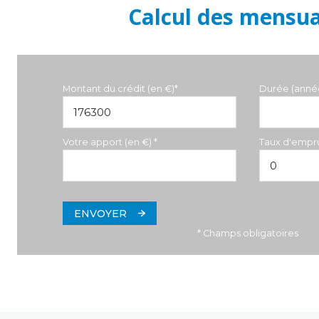
Calcul des mensua
Montant du crédit (en €)*
Durée (anné
Votre apport (en €) *
Taux d'empru
ENVOYER
* Champs obligatoires