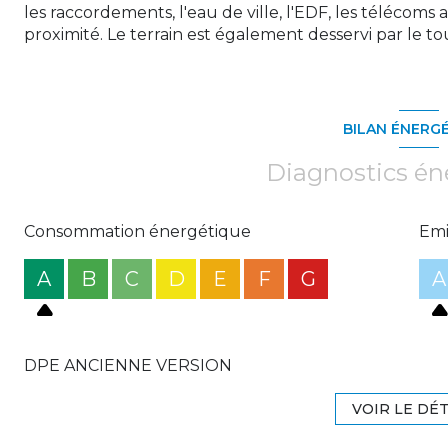
les raccordements, l'eau de ville, l'EDF, les télécoms 
proximité. Le terrain est également desservi par le to
BILAN ÉNERG
Diagnostics én
Consommation énergétique
Emi
A
B
C
D
E
F
G
A
DPE ANCIENNE VERSION
VOIR LE DÉT