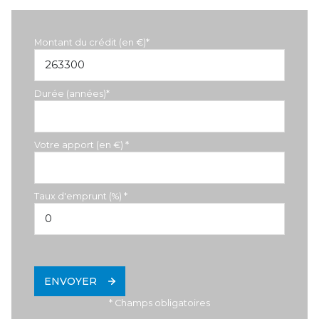
Montant du crédit (en €)*
Durée (années)*
Votre apport (en €) *
Taux d'emprunt (%) *
ENVOYER
* Champs obligatoires