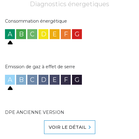
Diagnostics énergetiques
Consommation énergétique
A
B
C
D
E
F
G
Emission de gaz à effet de serre
A
B
C
D
E
F
G
DPE ANCIENNE VERSION
VOIR LE DÉTAIL