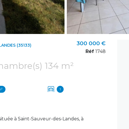
300 000 €
ANDES (35133)
Réf
1748
Maison 6 pièce(s) 4 chambre(s) 134 m²
m²
1
ituée à Saint-Sauveur-des-Landes, à