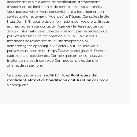
disposez des droits d’accès, de rectification, d’effacement,
d’opposition, de limitation et de portabilité de vos données.
Vous pouvez retirer votre consentement à tout moment en
contactant directement l’Agence / Le Réseau. Consultez le site
https://cnil.fr/fr
pour plus d’informations sur vos droits. Si vous
estimez, après avoir contacté l'Agence / le Réseau, que vos
droits « Informatique et Libertés » ne sont pas respectés, vous
pouvez adresser une réclamation à la CNIL. Nous vous
informons de l’existence de la liste d'opposition au
démarchage téléphonique « Bloctel », sur laquelle vous
pouvez vous inscrire ici :
https://www.bloctel.gouv.fr
. Dans le
cadre de la protection des Données personnelles, nous vous
invitons à ne pas inscrire de Données sensibles dans le
champ de saisie libre.
Ce site est protégé par reCAPTCHA, les
Politiques de
Confidentialité
et es
Conditions d'utilisation
de Google
s'appliquent.