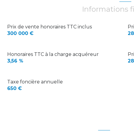
w.c.
Informations f
salle de bains
chambre
Prix de vente honoraires TTC inclus
Pr
300 000 €
28
chambre
chambre
Honoraires TTC à la charge acquéreur
Pr
atelier
3,56 %
28
porche garage
séjour - salle à manger
Taxe foncière annuelle
650 €
salon
Dégagement