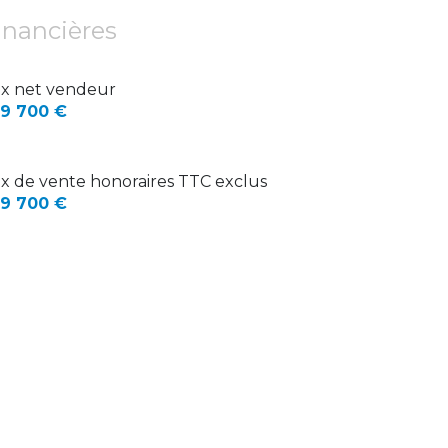
1.45 m²
inancières
8.54 m²
13.2 m²
ix net vendeur
9 700 €
14.3 m²
11.8 m²
ix de vente honoraires TTC exclus
15.5 m²
9 700 €
41 m²
35 m²
15.60 m²
1 m²