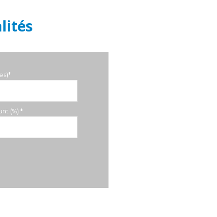
lités
es)*
nt (%) *