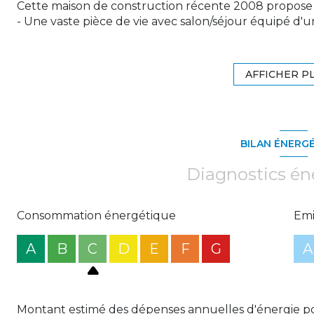
Cette maison de construction récente 2008 propose 
- Une vaste pièce de vie avec salon/séjour équipé d'un
- Une cuisine aménagée ouverte sur le séjour avec ac
- Une buanderie/réserve avec un accès au grand gren
maison;
AFFICHER P
- Quatre belles chambres avec dressing, dont une disp
douche et baignoire) ;
- Un WC séparé.
- grenier de 102 m²
BILAN ÉNERG
À l'extérieur, vous profiterez d'une cour bitumée et 
L'espace extérieur est parfaitement équipé avec un e
Diagnostics én
un abri de jardin en bois, sur un grand terrain clos.
Côté technique et stationnement, la maison dispose 
électrique, d'un chauffage au sol par chaudière à con
Consommation énergétique
Emi
garage ouvert " porche" pouvant accueillir un campi
A
B
C
D
E
F
G
A
Montant estimé des dépenses annuelles d'énergie po