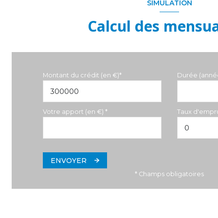
SIMULATION
Calcul des mensua
Montant du crédit (en €)*
Durée (anné
Votre apport (en €) *
Taux d'empru
ENVOYER
* Champs obligatoires