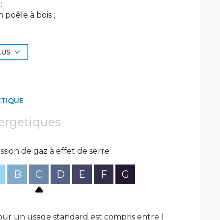
:
 poêle à bois ;
cès térrasse et buanderie;
ier aménageable sur toute la surface de la
LUS
osant d'un accès direct à la salle de bain (
ÉTIQUE
d'un grand terrain avec une vaste terrasse.
space détente jacuzzi fermé, une paillote et
ergetiques
de menuiseries en aluminium, volets roulants
densation (gaz de ville), ainsi qu'un grand
ssion de gaz à effet de serre
ng-car et une voiture.
B
C
D
E
F
G
ur un usage standard est compris entre 1