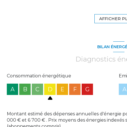
- studio (RDC arrière) - 17,9 m² : Séjour/cuisine et sal
et chauffage électrique.
- T2 (RDC) - 54,5 m² : Entrée, séjour/cuisine, salon, s
AFFICHER P
chauffage au gaz.
- T1 (1er étage) - 35 m² : Entrée, WC, séjour/cuisine, 
chauffage électrique.
- T1(1er étage) - 32,3 m² : Séjour/cuisine, chambre, s
BILAN ÉNERG
au gaz.
- T1 (2ème étage) - 32,4 m² : Entrée, WC, séjour/cuisi
Diagnostics én
chauffage électrique.
- T1 (2ème étage) - 30,9 m² : Séjour/cuisine, chambre,
chauffage électrique.
Consommation énergétique
Emi
A
B
C
D
E
F
G
A
Montant estimé des dépenses annuelles d'énergie po
000 € et 6 700 € . Prix moyens des énergies indexés 
(abonnements compris).