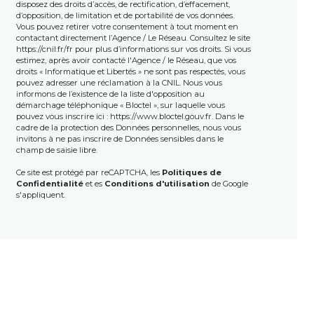
disposez des droits d’accès, de rectification, d’effacement,
d’opposition, de limitation et de portabilité de vos données.
Vous pouvez retirer votre consentement à tout moment en
contactant directement l’Agence / Le Réseau. Consultez le site
https://cnil.fr/fr
pour plus d’informations sur vos droits. Si vous
estimez, après avoir contacté l'Agence / le Réseau, que vos
droits « Informatique et Libertés » ne sont pas respectés, vous
pouvez adresser une réclamation à la CNIL. Nous vous
informons de l’existence de la liste d'opposition au
démarchage téléphonique « Bloctel », sur laquelle vous
pouvez vous inscrire ici :
https://www.bloctel.gouv.fr
. Dans le
cadre de la protection des Données personnelles, nous vous
invitons à ne pas inscrire de Données sensibles dans le
champ de saisie libre.
Ce site est protégé par reCAPTCHA, les
Politiques de
Confidentialité
et es
Conditions d'utilisation
de Google
s'appliquent.