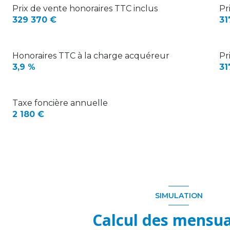
T2 RDC
T1 1er droite
Prix de vente honoraires TTC inclus
Pr
T1 2er gauche
329 370 €
31
T2 RDC
T1 1er droite
T1 2er droite
T1 1er droite
T1 2er droite
Honoraires TTC à la charge acquéreur
Pr
3,9 %
31
T1 2er droite
T1 2er droite
Taxe foncière annuelle
T1 2er droite
2 180 €
SIMULATION
Calcul des mensua