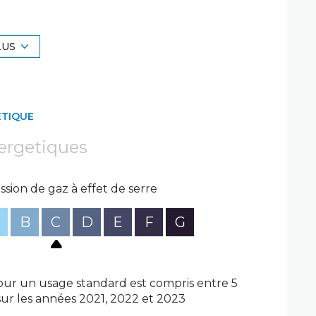
le d'eau avec WC. Refait à neuf, double vitrage
alle de bain avec WC. Double vitrage et
LUS
chambre et salle d'eau. Double vitrage et
alle d'eau avec WC. Double vitrage et chauffage
ÉTIQUE
ne, chambre et salle de bain. Double vitrage et
ergetiques
 salle de bain avec WC. Double vitrage et
ssion de gaz à effet de serre
B
C
D
E
F
G
ur un usage standard est compris entre 5
sur les années 2021, 2022 et 2023