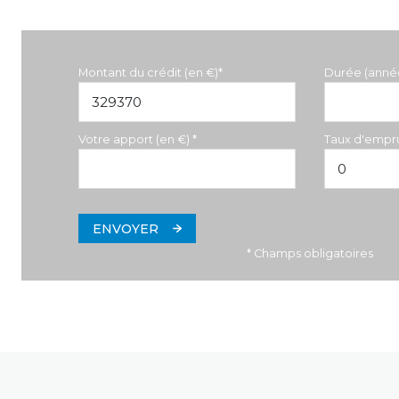
Montant du crédit (en €)*
Durée (anné
Votre apport (en €) *
Taux d'empru
ENVOYER
* Champs obligatoires