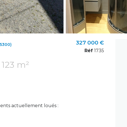
327 000 €
5300)
Réf
1735
Immeuble 123 m²
nts actuellement loués :