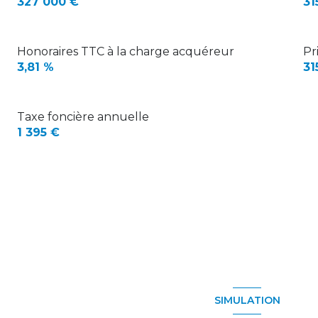
327 000 €
31
Honoraires TTC à la charge acquéreur
Pr
3,81 %
31
Taxe foncière annuelle
1 395 €
SIMULATION