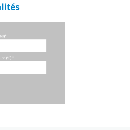
lités
es)*
nt (%) *