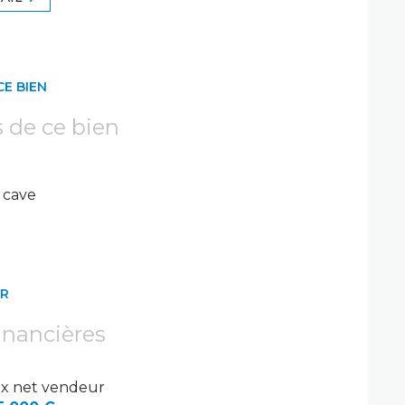
CE BIEN
s de ce bien
cave
ER
inancières
ix net vendeur