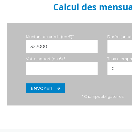
Calcul des mensua
Montant du crédit (en €)*
Durée (anné
Votre apport (en €) *
Taux d'empru
ENVOYER
* Champs obligatoires