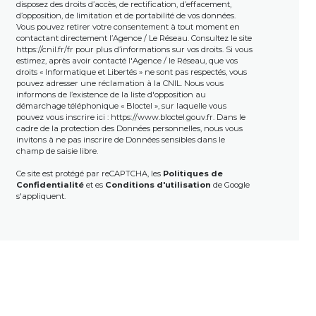
disposez des droits d’accès, de rectification, d’effacement,
d’opposition, de limitation et de portabilité de vos données.
Vous pouvez retirer votre consentement à tout moment en
contactant directement l’Agence / Le Réseau. Consultez le site
https://cnil.fr/fr
pour plus d’informations sur vos droits. Si vous
estimez, après avoir contacté l'Agence / le Réseau, que vos
droits « Informatique et Libertés » ne sont pas respectés, vous
pouvez adresser une réclamation à la CNIL. Nous vous
informons de l’existence de la liste d'opposition au
démarchage téléphonique « Bloctel », sur laquelle vous
pouvez vous inscrire ici :
https://www.bloctel.gouv.fr
. Dans le
cadre de la protection des Données personnelles, nous vous
invitons à ne pas inscrire de Données sensibles dans le
champ de saisie libre.
Ce site est protégé par reCAPTCHA, les
Politiques de
Confidentialité
et es
Conditions d'utilisation
de Google
s'appliquent.