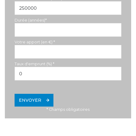
Durée (années)*
Votre apport (en €) *
Taux d'emprunt (%) *
ENVOYER
* Champs obligatoires