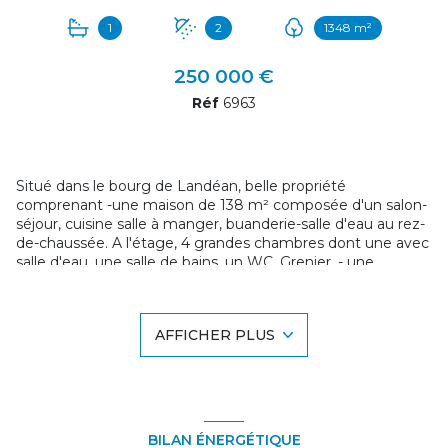
1
2
1348 m²
250 000 €
Réf
6963
Situé dans le bourg de Landéan, belle propriété
comprenant -une maison de 138 m² composée d'un salon-
séjour, cuisine salle à manger, buanderie-salle d'eau au rez-
de-chaussée. A l'étage, 4 grandes chambres dont une avec
salle d'eau, une salle de bains, un WC. Grenier. - une
dépendance de 35 m² au sol, en pierres donnant sur rue qui
pourrait être réaménagé en bureau pour un professionnel
ou en petit logement pour faire du locatif. - une chaufferie
AFFICHER PLUS
de 22 m² avec chambre au-dessus. Dans la continuité, une
ancienne écurie de 65 m² + grenier. - ancien poulailler de 32
m² - Hangar en tôle de 80 m². Terrain de 1348 m² mais
possibilité d'acquérir jusqu'à 6000 m² constructible à
l'arrière. Terrain aménagée avec allée goudronnée. Portail
électrique.
BILAN ÉNERGÉTIQUE