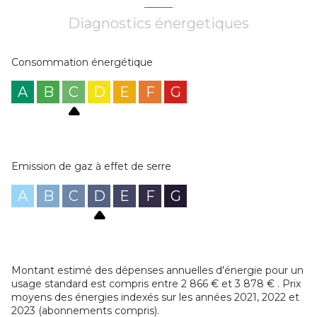
Les informations sur les risques auxquels ce bien est
exposé sont disponibles sur le site
Géorisques
Diagnostics énergetiques
Consommation énergétique
A
B
C
D
E
F
G
Emission de gaz à effet de serre
A
B
C
D
E
F
G
Montant estimé des dépenses annuelles d'énergie pour un
usage standard est compris entre 2 866 € et 3 878 € . Prix
moyens des énergies indexés sur les années 2021, 2022 et
2023 (abonnements compris).