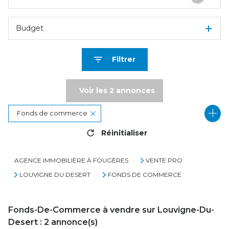
Budget
Filtrer
Voir les
2
annonces
Fonds de commerce
Réinitialiser
35420 - Louvigné-du-Désert
AGENCE IMMOBILIÈRE À FOUGÈRES
VENTE PRO
LOUVIGNE DU DESERT
FONDS DE COMMERCE
Fonds-De-Commerce à vendre sur Louvigne-Du-
Desert :
2
annonce(s)