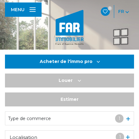
0
MENU
FR
Acheter
de l'immo pro
Louer
De l'ancien
De l'immo pro
Estimer
à l'année
De l'immo pro
Type de commerce
1
1
Localisation