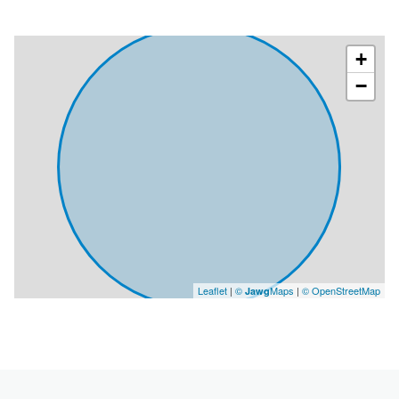
salle
13.5 m²
salle
61 m²
+
salle
24 m²
−
salle
4.1 m²
salle
22.5 m²
Leaflet
|
©
Maps
|
© OpenStreetMap
Jawg