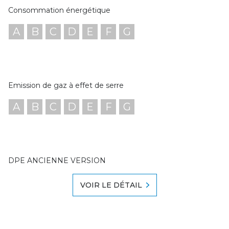
Consommation énergétique
A
B
C
D
E
F
G
Emission de gaz à effet de serre
A
B
C
D
E
F
G
DPE ANCIENNE VERSION
VOIR LE DÉTAIL