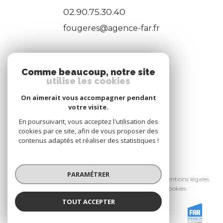
02.90.75.30.40
fougeres@agence-far.fr
ADHÉRENTS
Comme beaucoup, notre site
utilise les cookies
Nous adhérons
On aimerait vous accompagner pendant
votre visite.
En poursuivant, vous acceptez l'utilisation des
cookies par ce site, afin de vous proposer des
contenus adaptés et réaliser des statistiques !
© 2026 | Tous droits réservés
PARAMÉTRER
Nos honoraires
Nos partenaires
Mentions légales
Admin
Politique RGPD
Cookies
TOUT ACCEPTER
Réalisé par :
FAR IMMOBILIER
Agence