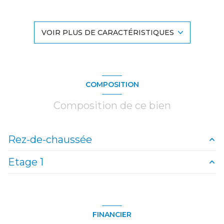
1 salle(s) d'eau
VOIR PLUS DE CARACTÉRISTIQUES
construit en 1949
Chauffage individuel : radiateur (electrique)
COMPOSITION
1 garage(s)
Composition de ce bien
2 parking(s)
Rez-de-chaussée
exposition Sud
Etage 1
cuisine
25.7 m²
1 côté(s) mitoyen(s)
chambre
12.6 m²
Grenier
51 m²
WC
2.53 m²
2 niveau(x)
FINANCIER
Salle d'eau
5.7 m²