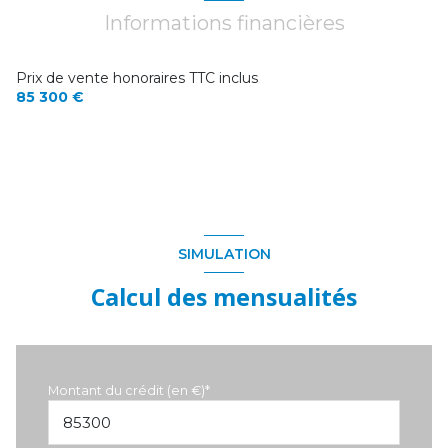
accès handicapé
Informations financières
couloir
3.52 m²
buanderie
28 m²
Prix de vente honoraires TTC inclus
garage
48 m²
85 300 €
SIMULATION
Calcul des mensualités
Montant du crédit (en €)*