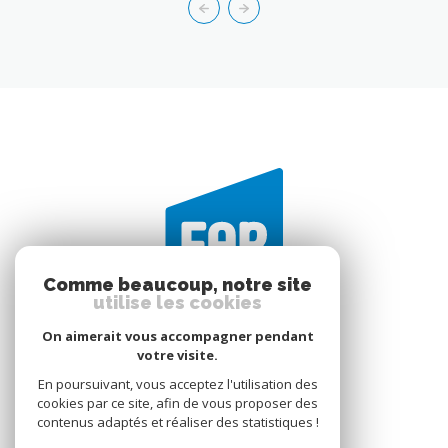
Comme beaucoup, notre site
utilise les cookies
On aimerait vous accompagner pendant
votre visite.
En poursuivant, vous acceptez l'utilisation des
FAR IMMOBILIER
cookies par ce site, afin de vous proposer des
2 RUE BARON
contenus adaptés et réaliser des statistiques !
35300
Fougères