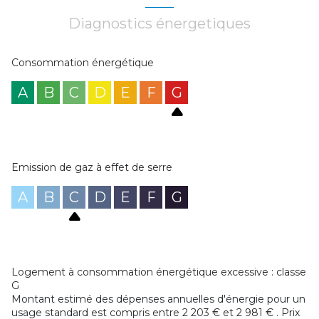
Le bien comprend également un terrain de loisir, un
véritable atout pour vos projets de détente ou
Diagnostics énergetiques
d’aménagement extérieur.
Une belle opportunité pour créer une maison à votre
image dans un environnement paisible.
Consommation énergétique
A
B
C
D
E
F
G
Emission de gaz à effet de serre
A
B
C
D
E
F
G
Logement à consommation énergétique excessive : classe
G
Montant estimé des dépenses annuelles d'énergie pour un
usage standard est compris entre 2 203 € et 2 981 € . Prix