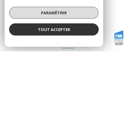
02.90.75.30.40
PARAMÉTRER
fougeres@agence-far.fr
TOUT ACCEPTER
FAR IMMOBILIER
Agence
ADHÉRENTS
Nous adhérons
© 2026 | Tous droits réservés
Nos honoraires
Nos partenaires
Mentions légales
Admin
Politique RGPD
Cookies
Réalisé par :