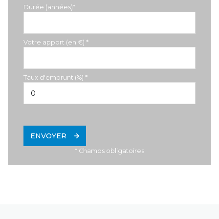
Durée (années)*
Votre apport (en €) *
Taux d'emprunt (%) *
ENVOYER
* Champs obligatoires