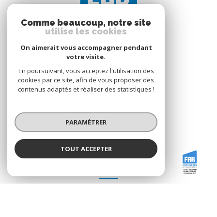
Comme beaucoup, notre site
utilise les cookies
On aimerait vous accompagner pendant
votre visite.
En poursuivant, vous acceptez l'utilisation des
FAR IMMOBILIER
cookies par ce site, afin de vous proposer des
2 RUE BARON
contenus adaptés et réaliser des statistiques !
35300
Fougères
02.90.75.30.40
PARAMÉTRER
fougeres@agence-far.fr
TOUT ACCEPTER
FAR IMMOBILIER
Agence
ADHÉRENTS
Nous adhérons