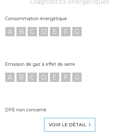
Diagnostics énergetiques
Consommation énergétique
A
B
C
D
E
F
G
Emission de gaz à effet de serre
A
B
C
D
E
F
G
DPE non concerné
VOIR LE DÉTAIL