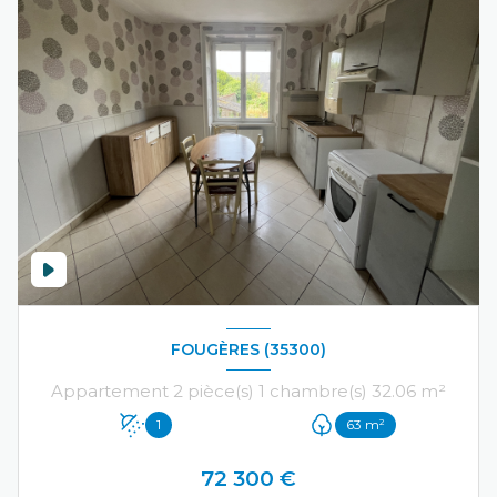
FOUGÈRES (35300)
Appartement 2 pièce(s) 1 chambre(s) 32.06 m²
1
63 m²
72 300 €