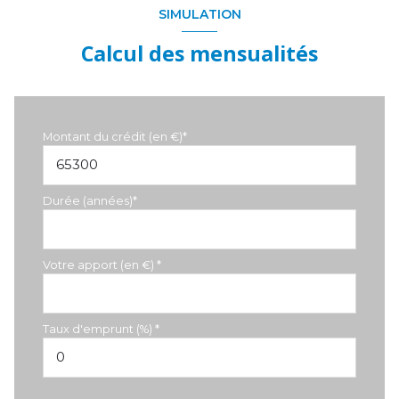
SIMULATION
Calcul des mensualités
Montant du crédit (en €)*
Durée (années)*
Votre apport (en €) *
Taux d'emprunt (%) *