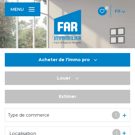
0
MENU
FR
Acheter
de l'immo pro
Louer
De l'ancien
De l'immo pro
Estimer
à l'année
De l'immo pro
Type de commerce
1
1
Localisation