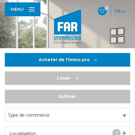
0
MENU
FR
Acheter
de l'immo pro
Louer
De l'ancien
De l'immo pro
Estimer
à l'année
De l'immo pro
Type de commerce
1
Localisation