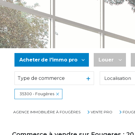
Acheter
de l'immo pro
Louer
Type de commerce
Localisation
De l'ancien
à l'année
De l'immo pro
De l'immo pr
35300 - Fougères
AGENCE IMMOBILIÈRE À FOUGÈRES
VENTE PRO
FOUG
Commerce à vendre sur Fougeres :
20