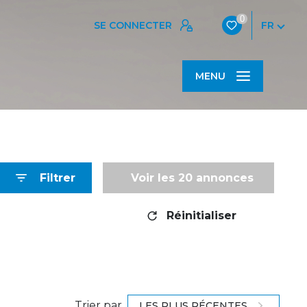
0
SE CONNECTER
FR
MENU
Filtrer
Voir les
20
annonces
Réinitialiser
Trier par
LES PLUS RÉCENTES