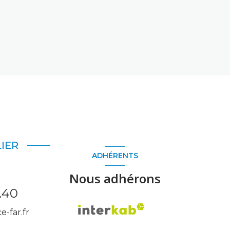
IER
ADHÉRENTS
Nous adhérons
.40
-far.fr