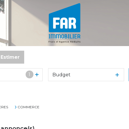
Estimer
1
Budget
o
ERES
COMMERCE
annonce(s)