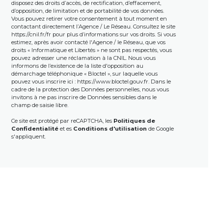
disposez des droits d’accès, de rectification, d’effacement,
d’opposition, de limitation et de portabilité de vos données.
Vous pouvez retirer votre consentement à tout moment en
contactant directement l’Agence / Le Réseau. Consultez le site
https://cnil.fr/fr
pour plus d’informations sur vos droits. Si vous
estimez, après avoir contacté l'Agence / le Réseau, que vos
droits « Informatique et Libertés » ne sont pas respectés, vous
pouvez adresser une réclamation à la CNIL. Nous vous
informons de l’existence de la liste d'opposition au
démarchage téléphonique « Bloctel », sur laquelle vous
pouvez vous inscrire ici :
https://www.bloctel.gouv.fr
. Dans le
cadre de la protection des Données personnelles, nous vous
invitons à ne pas inscrire de Données sensibles dans le
champ de saisie libre.
Ce site est protégé par reCAPTCHA, les
Politiques de
Confidentialité
et es
Conditions d'utilisation
de Google
s'appliquent.