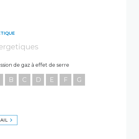
ÉTIQUE
ergetiques
ssion de gaz à effet de serre
B
C
D
E
F
G
AIL