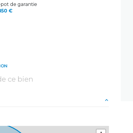
pot de garantie
850 €
ION
e ce bien
43 m²
11 m²