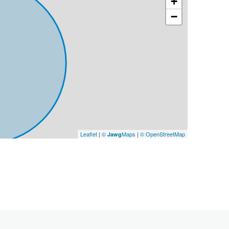
+
m²
−
6.50 m²
333 m²
Leaflet
|
©
Maps
|
© OpenStreetMap
Jawg