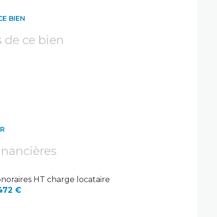
CE BIEN
s de ce bien
ER
inancières
noraires HT charge locataire
472 €