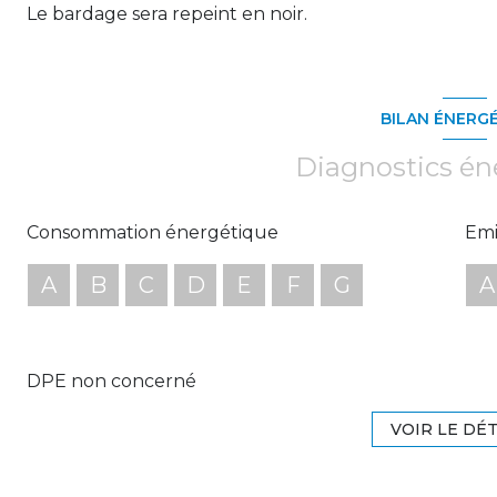
Le bardage sera repeint en noir.
BILAN ÉNERG
Diagnostics én
Consommation énergétique
Emi
A
B
C
D
E
F
G
A
DPE non concerné
VOIR LE DÉT