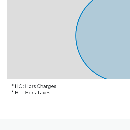
WC
cuisine
atelier
* HC : Hors Charges
* HT : Hors Taxes