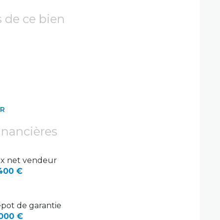
s de ce bien
ER
inancières
ix net vendeur
400 €
pot de garantie
000 €