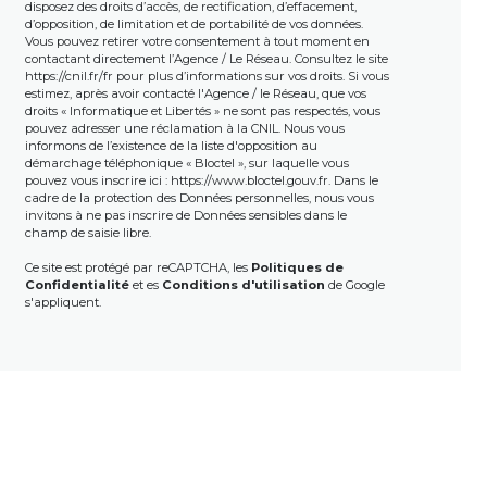
disposez des droits d’accès, de rectification, d’effacement,
d’opposition, de limitation et de portabilité de vos données.
Vous pouvez retirer votre consentement à tout moment en
contactant directement l’Agence / Le Réseau. Consultez le site
https://cnil.fr/fr
pour plus d’informations sur vos droits. Si vous
estimez, après avoir contacté l'Agence / le Réseau, que vos
droits « Informatique et Libertés » ne sont pas respectés, vous
pouvez adresser une réclamation à la CNIL. Nous vous
informons de l’existence de la liste d'opposition au
démarchage téléphonique « Bloctel », sur laquelle vous
pouvez vous inscrire ici :
https://www.bloctel.gouv.fr
. Dans le
cadre de la protection des Données personnelles, nous vous
invitons à ne pas inscrire de Données sensibles dans le
champ de saisie libre.
Ce site est protégé par reCAPTCHA, les
Politiques de
Confidentialité
et es
Conditions d'utilisation
de Google
s'appliquent.