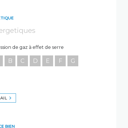
ÉTIQUE
ergetiques
ssion de gaz à effet de serre
B
C
D
E
F
G
AIL
CE BIEN