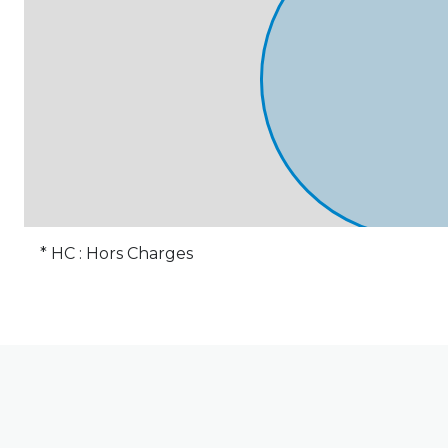
entrepôt
w.c.
salle d\'eau
* HC : Hors Charges