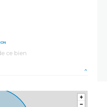
ION
e ce bien
120 m²
80 m²
+
20 m²
−