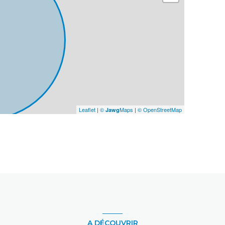
190 m²
3 m²
3 m²
Leaflet
|
©
Maps
|
© OpenStreetMap
Jawg
A DÉCOUVRIR