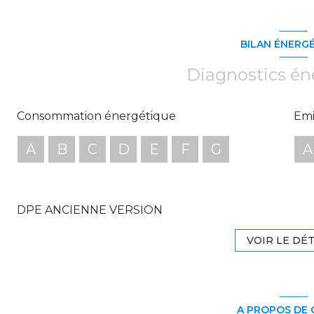
BILAN ÉNERG
Diagnostics én
Consommation énergétique
Emi
A
B
C
D
E
F
G
A
DPE ANCIENNE VERSION
VOIR LE DÉT
A PROPOS DE 