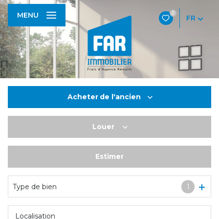
0
MENU
FR
Acheter
de l'ancien
Louer
De l'ancien
De l'immo pro
Estimer
à l'année
De l'immo pro
Type de bien
1