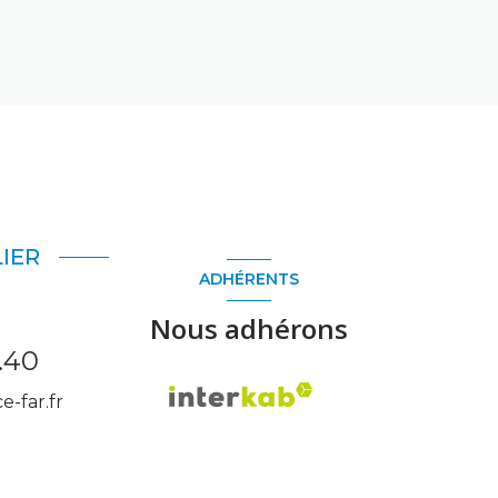
IER
ADHÉRENTS
Nous adhérons
.40
-far.fr