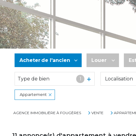
Acheter
de l'ancien
Louer
Es
Type de bien
1
De l'ancien
à l'année
De l'immo pro
De l'immo pro
Appartement
AGENCE IMMOBILIÈRE À FOUGÈRES
VENTE
APPARTEM
11
annonce(s) d'appartement à vendr