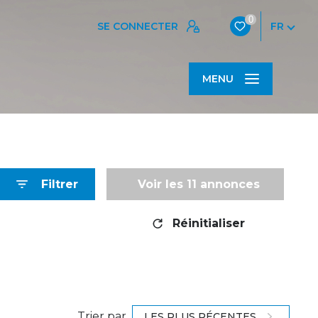
0
SE CONNECTER
FR
MENU
Filtrer
Voir les
11
annonces
Réinitialiser
Trier par
LES PLUS RÉCENTES