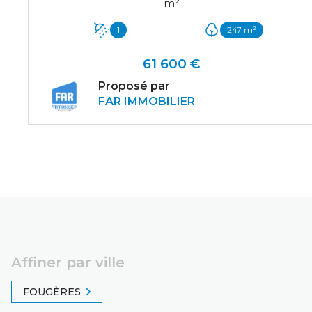
m²
1
247 m²
61 600 €
Proposé par
FAR IMMOBILIER
VOIR LE BIEN
Affiner par ville
FOUGÈRES