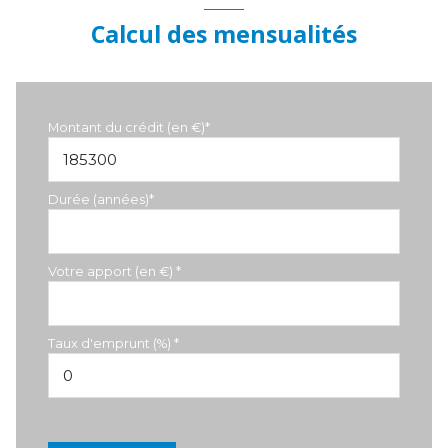
Calcul des mensualités
Montant du crédit (en €)*
Durée (années)*
Votre apport (en €) *
Taux d'emprunt (%) *