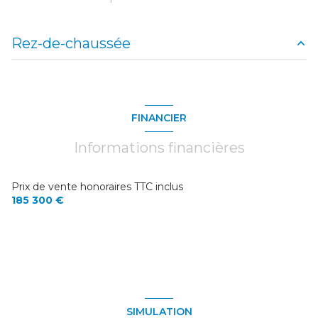
Rez-de-chaussée
cuisine
m²
salon/sejour
21.73 m²
FINANCIER
buanderie
12.04 m²
Informations financières
chambre
17.57 m²
chambre
16 m²
Prix de vente honoraires TTC inclus
185 300 €
chambre
21.86 m²
SIMULATION