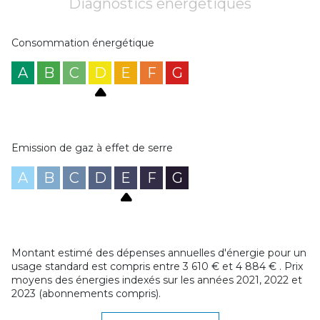
Diagnostics énergetiques
Consommation énergétique
A
B
C
D
E
F
G
Emission de gaz à effet de serre
A
B
C
D
E
F
G
Montant estimé des dépenses annuelles d'énergie pour un
usage standard est compris entre 3 610 € et 4 884 € . Prix
moyens des énergies indexés sur les années 2021, 2022 et
2023 (abonnements compris).