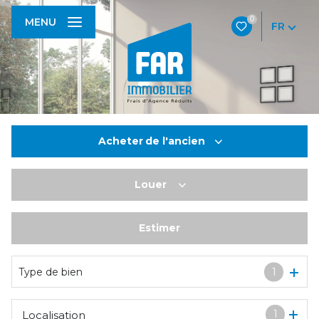
0
MENU
FR
Acheter
de l'ancien
Louer
De l'ancien
De l'immo pro
Estimer
à l'année
De l'immo pro
Type de bien
1
1
Localisation