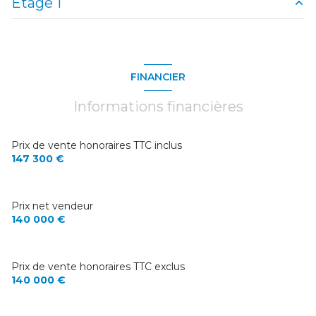
Etage 1
cuisine
16 m²
séjour - salle à manger
19,94 m²
chambre
11,60 m²
chambre
8,30 m²
chambre
14,77 m²
FINANCIER
salle de bains
6,70 m²
salle de bains
4,76 m²
Informations financières
Prix de vente honoraires TTC inclus
147 300 €
Prix net vendeur
140 000 €
Prix de vente honoraires TTC exclus
140 000 €