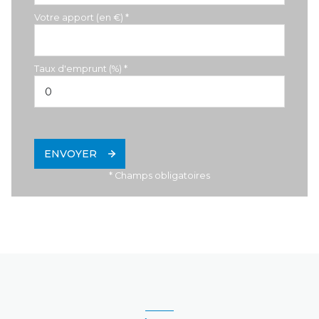
Votre apport (en €) *
Taux d'emprunt (%) *
ENVOYER
* Champs obligatoires