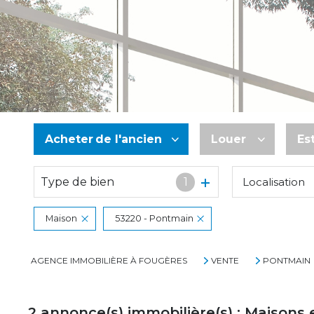
Acheter
de l'ancien
Louer
Es
Type de bien
1
Localisation
De l'ancien
à l'année
De l'immo pro
De l'immo pro
Maison
53220 - Pontmain
AGENCE IMMOBILIÈRE À FOUGÈRES
VENTE
PONTMAIN
2
annonce(s) immobilière(s) : Maisons