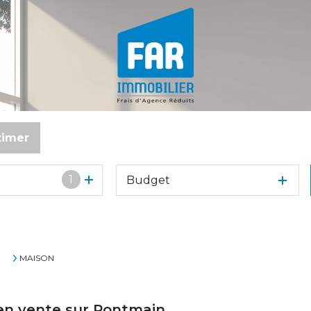
timer
1
Budget
MAISON
 en vente sur Pontmain