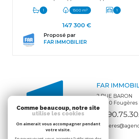
1
1500 m²
1
147 300 €
Proposé par
FAR IMMOBILIER
VOIR LE BIEN
FAR IMMOBIL
2 RUE BARON
35300
Fougères
Comme beaucoup, notre site
02.90.75.30
utilise les cookies
On aimerait vous accompagner pendant
fougeres@agence
votre visite.
En poursuivant, vous acceptez l'utilisation des