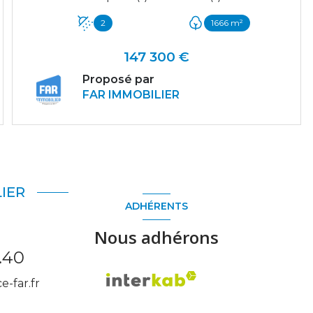
2
1666 m²
147 300 €
Proposé par
FAR IMMOBILIER
VOIR LE BIEN
IER
ADHÉRENTS
Nous adhérons
.40
-far.fr