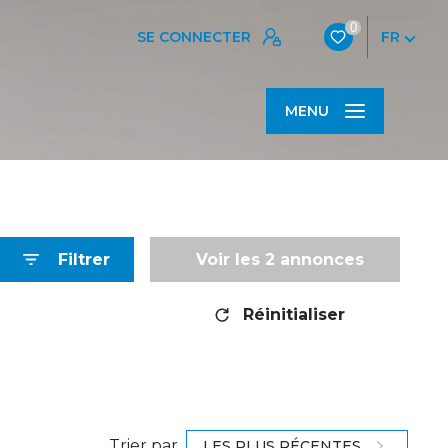
0
SE CONNECTER
FR
MENU
Filtrer
Voir les
2
annonces
Réinitialiser
Trier par
LES PLUS RÉCENTES