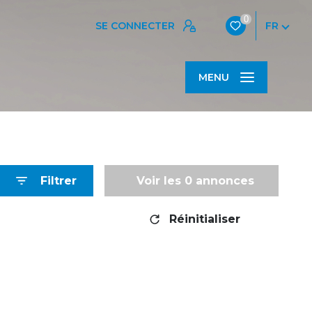
0
SE CONNECTER
FR
MENU
Filtrer
Voir les
0
annonces
Réinitialiser