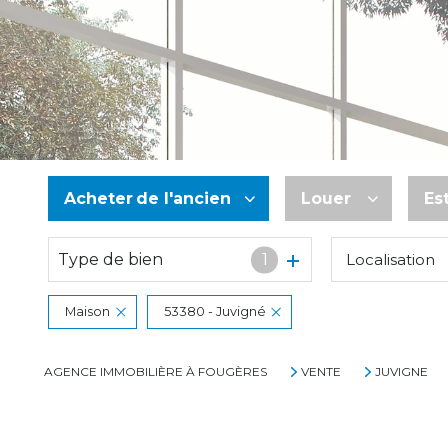
Acheter
de l'ancien
Louer
Es
Type de bien
1
Localisation
De l'ancien
à l'année
De l'immo pro
De l'immo pro
Maison
53380 - Juvigné
AGENCE IMMOBILIÈRE À FOUGÈRES
VENTE
JUVIGNE