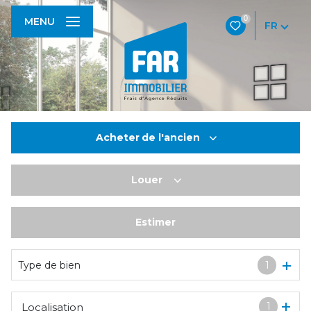
0
MENU
FR
Acheter
de l'ancien
Louer
De l'ancien
De l'immo pro
Estimer
à l'année
De l'immo pro
Type de bien
1
1
Localisation