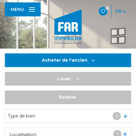
0
MENU
FR
Acheter
de l'ancien
Louer
De l'ancien
De l'immo pro
Estimer
à l'année
De l'immo pro
Type de bien
1
1
Localisation