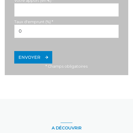
Votre apport (en €) *
Taux d'emprunt (%) *
ENVOYER
* Champs obligatoires
A DÉCOUVRIR