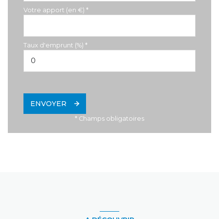
Votre apport (en €) *
Taux d'emprunt (%) *
ENVOYER
* Champs obligatoires