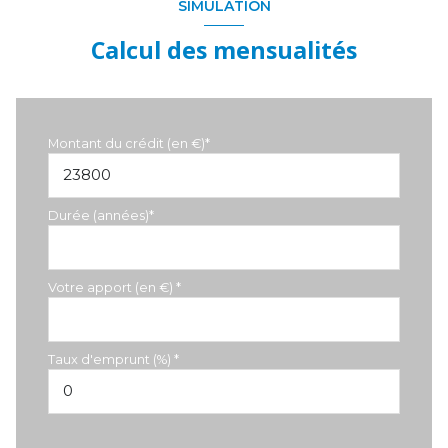
SIMULATION
Calcul des mensualités
Montant du crédit (en €)*
Durée (années)*
Votre apport (en €) *
Taux d'emprunt (%) *