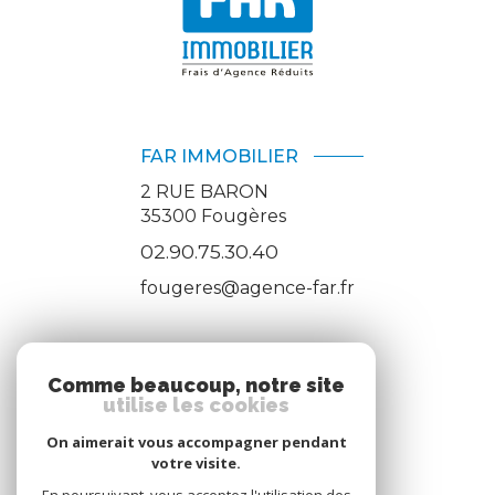
FAR IMMOBILIER
2 RUE BARON
35300
Fougères
02.90.75.30.40
fougeres@agence-far.fr
ADHÉRENTS
Comme beaucoup, notre site
utilise les cookies
Nous adhérons
On aimerait vous accompagner pendant
votre visite.