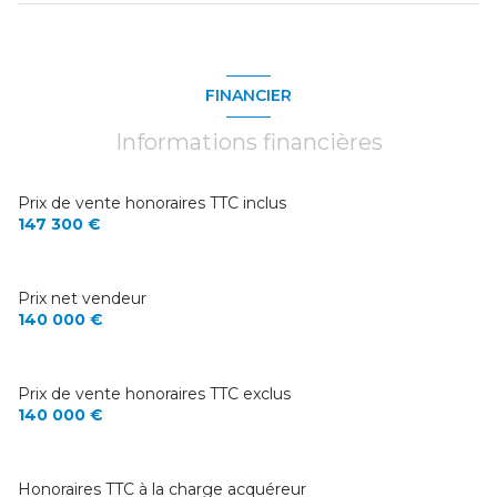
cuisine
14.91 m²
salon/sejour
16.25 m²
FINANCIER
salle de bain
4.39 m²
Informations financières
Pièce
14.31 m²
chambre
15.86 m²
Prix de vente honoraires TTC inclus
147 300 €
Pièce
15.06 m²
Pièce
12.36 m²
Prix net vendeur
chambre
16.43 m²
140 000 €
chambre
24.14 m²
dressing
3.91 m²
Prix de vente honoraires TTC exclus
140 000 €
salle de bain
5.41 m²
Grenier
16.35 m²
Honoraires TTC à la charge acquéreur