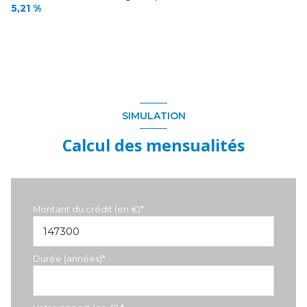
chambre
14.43 m²
5,21 %
salle de bain
4.53 m²
Grenier
28.52 m²
SIMULATION
Calcul des mensualités
Montant du crédit (en €)*
Durée (années)*