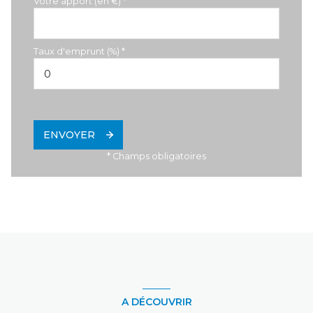
Votre apport (en €) *
Taux d'emprunt (%) *
ENVOYER
* Champs obligatoires
A DÉCOUVRIR