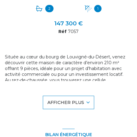
2
1
147 300 €
Réf
7057
+11
Située au cœur du bourg de Louvigné-du-Désert, venez
découvrir cette maison de caractère d’environ 210 m²
offrant 9 pièces, idéale pour un projet d’habitation avec
activité commerciale ou pour un investissement locatif.
Au rez-de-chaussée, vous trouverez une cellule
commerciale d’environ 16 m² avec vitrine, disposant de
deux accès dont un indépendant de la maison, offrant une
belle visibilité pour une activité professionnelle ou un
AFFICHER PLUS
commerce.
La partie habitation se compose d’une cuisine très
lumineuse aménagée dans une véranda, donnant accès à
une agréable terrasse fermée et sans vis-à-vis, parfaite pour
profiter des beaux jours en toute tranquillité. Deux pièces
de vie complètent ce niveau, dont une avec cheminée à
BILAN ÉNERGÉTIQUE