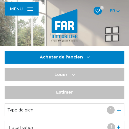
0
MENU
FR
Acheter
de l'ancien
Louer
De l'ancien
De l'immo pro
Estimer
à l'année
De l'immo pro
Type de bien
1
1
Localisation