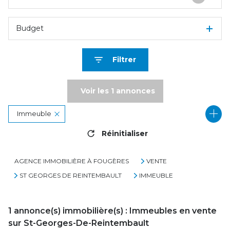
Budget
Filtrer
Voir les
1
annonces
Immeuble
Réinitialiser
35420 - Saint-Georges-de-Reintembault
AGENCE IMMOBILIÈRE À FOUGÈRES
VENTE
ST GEORGES DE REINTEMBAULT
IMMEUBLE
1
annonce(s) immobilière(s) : Immeubles en vente
sur St-Georges-De-Reintembault