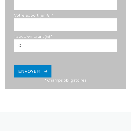
Votre apport (en €) *
Taux d'emprunt (%) *
ENVOYER
* Champs obligatoires