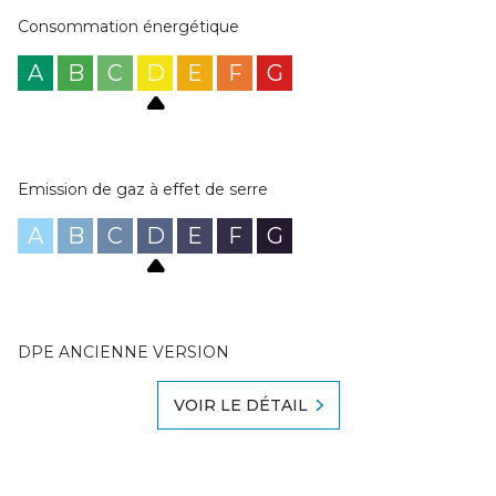
Consommation énergétique
A
B
C
D
E
F
G
Emission de gaz à effet de serre
A
B
C
D
E
F
G
DPE ANCIENNE VERSION
VOIR LE DÉTAIL