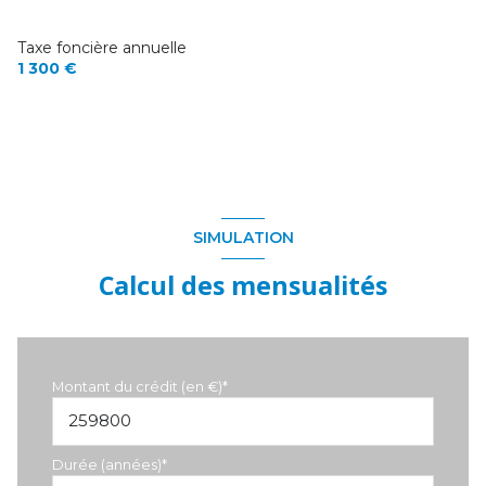
Taxe foncière annuelle
1 300 €
SIMULATION
Calcul des mensualités
Montant du crédit (en €)*
Durée (années)*