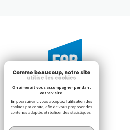
Comme beaucoup, notre site
utilise les cookies
On aimerait vous accompagner pendant
votre visite.
En poursuivant, vous acceptez l'utilisation des
FAR IMMOBILIER
cookies par ce site, afin de vous proposer des
2 RUE BARON
contenus adaptés et réaliser des statistiques !
35300
Fougères
02.90.75.30.40