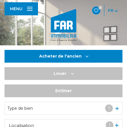
0
MENU
FR
Acheter
de l'ancien
Louer
De l'ancien
De l'immo pro
Estimer
à l'année
De l'immo pro
Type de bien
1
1
Localisation