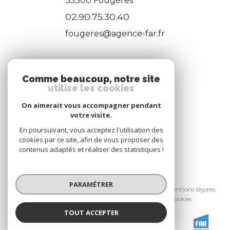
35300
Fougères
02.90.75.30.40
fougeres@agence-far.fr
ADHÉRENTS
Comme beaucoup, notre site
utilise les cookies
Nous adhérons
On aimerait vous accompagner pendant
votre visite.
En poursuivant, vous acceptez l'utilisation des
cookies par ce site, afin de vous proposer des
contenus adaptés et réaliser des statistiques !
© 2026 | Tous droits réservés
PARAMÉTRER
Nos honoraires
Nos partenaires
Mentions légales
Admin
Politique RGPD
Cookies
TOUT ACCEPTER
Réalisé par :
FAR IMMOBILIER