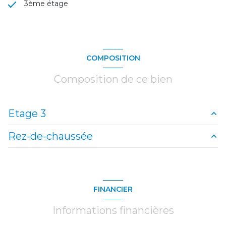
3ème étage
COMPOSITION
Composition de ce bien
Etage 3
Rez-de-chaussée
salon/sejour
15.59 m²
mezzanine
5 m²
entrée
1.6 m²
FINANCIER
Informations financières