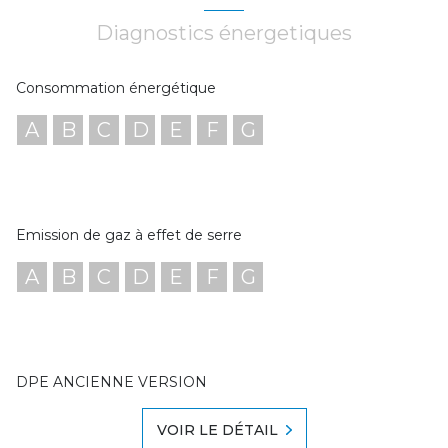
Diagnostics énergetiques
Consommation énergétique
A
B
C
D
E
F
G
Emission de gaz à effet de serre
A
B
C
D
E
F
G
DPE ANCIENNE VERSION
VOIR LE DÉTAIL