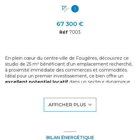
1
67 300 €
Réf
7003
En plein cœur du centre-ville de Fougères, découvrez ce
studio de 25 m² bénéficiant d’un emplacement recherché,
à proximité immédiate des commerces et commodités.
Idéal pour un premier investissement, ce bien offre un
excellent potentiel locatif
dans un secteur dynamique.
Après un
rafraîchissement
, vous pourrez exploiter
pleinement sa rentabilité.
Ce studio se prête aussi bien à la
location longue durée
AFFICHER PLUS
qu’à la location courte durée
, offrant ainsi une stratégie
flexible selon votre projet.
Investissement sécurisé en hyper centre.
Copropriété en cours de calcul.
Belle opportunité à saisir rapidement !
BILAN ÉNERGÉTIQUE