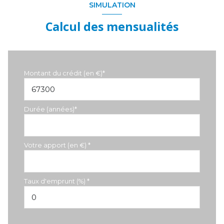
SIMULATION
Calcul des mensualités
Montant du crédit (en €)*
Durée (années)*
Votre apport (en €) *
Taux d'emprunt (%) *