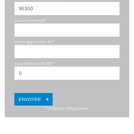
Durée (années)*
Votre apport (en €) *
Taux d'emprunt (%) *
ENVOYER
* Champs obligatoires