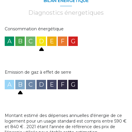
BILAN ÉNERGÉTIQUE
Diagnostics énergetiques
Consommation énergétique
A
B
C
D
E
F
G
Emission de gaz à effet de serre
A
B
C
D
E
F
G
Montant estimé des dépenses annuelles d'énergie de ce
logement pour un usage standard est compris entre 590 €
et 840 € . 2021 étant l'année de référence des prix de