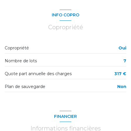
cuisine
m²
WC
m²
INFO COPRO
Salle d'eau
m²
Copropriété
chambre
m²
Copropriété
Oui
Nombre de lots
7
Quote part annuelle des charges
317 €
Plan de sauvegarde
Non
FINANCIER
Informations financières