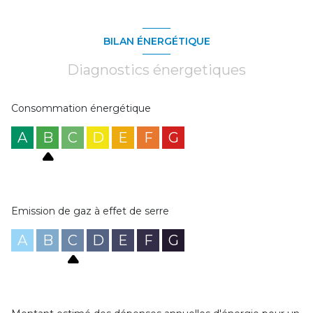
BILAN ÉNERGÉTIQUE
Diagnostics énergetiques
Consommation énergétique
A
B
C
D
E
F
G
Emission de gaz à effet de serre
A
B
C
D
E
F
G