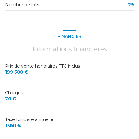
chaufferie
1,85 m²
Nombre de lots
29
chambre
14,82 m²
FINANCIER
Informations financières
Prix de vente honoraires TTC inclus
199 300 €
Charges
70 €
Taxe foncière annuelle
1 081 €