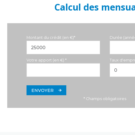
Calcul des mensua
Montant du crédit (en €)*
Durée (anné
Votre apport (en €) *
Taux d'empru
ENVOYER
* Champs obligatoires