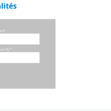
lités
es)*
nt (%) *