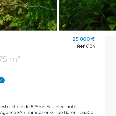
25 000 €
Réf
6134
Terrain 875 m²
m²
nstructible de 875m². Eau électricité
Agence FAR Immobilier~2, rue Baron - 35300