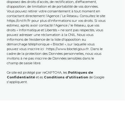
disposez des droits d’accès, de rectification, d’effacement,
d’opposition, de limitation et de portabilité de vos données.
Vous pouvez retirer votre consentement à tout moment en
contactant directement l’Agence / Le Réseau. Consultez le site
https://cnil.fr/fr
pour plus d’informations sur vos droits. Si vous
estimez, après avoir contacté l'Agence / le Réseau, que vos
droits « Informatique et Libertés » ne sont pas respectés, vous
pouvez adresser une réclamation à la CNIL. Nous vous
informons de l’existence de la liste d'opposition au
démarchage téléphonique « Bloctel », sur laquelle vous
pouvez vous inscrire ici :
https://www.bloctel.gouv.fr
. Dans le
cadre de la protection des Données personnelles, nous vous
invitons à ne pas inscrire de Données sensibles dans le
champ de saisie libre.
Ce site est protégé par reCAPTCHA, les
Politiques de
Confidentialité
et es
Conditions d'utilisation
de Google
s'appliquent.