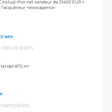
 inclus)~Prix net vendeur de 21400 EUR +
e l'acquéreur.~www.agence-
CE BIEN
s de ce bien
terrain 875 m²
ER
inancières