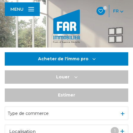
0
MENU
FR
Acheter
de l'immo pro
Louer
De l'ancien
De l'immo pro
Estimer
à l'année
De l'immo pro
Type de commerce
1
Localisation