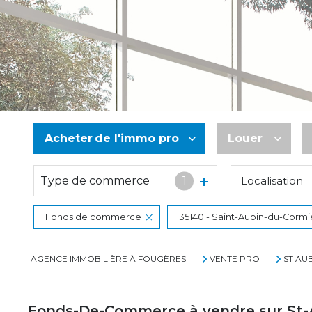
Acheter
de l'immo pro
Louer
Type de commerce
1
Localisation
De l'ancien
à l'année
De l'immo pro
De l'immo pr
Fonds de commerce
35140 - Saint-Aubin-du-Cormi
AGENCE IMMOBILIÈRE À FOUGÈRES
VENTE PRO
ST AU
Fonds-De-Commerce à vendre sur St-