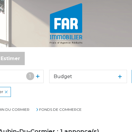
Estimer
1
Budget
o
er
BIN DU CORMIER
FONDS DE COMMERCE
Aubin-Du-Cormier :
1
annonce(s)