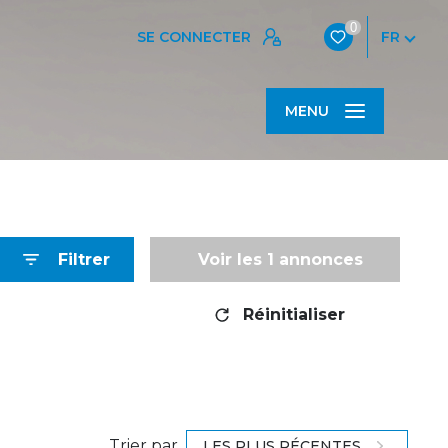
0
SE CONNECTER
FR
MENU
Filtrer
Voir les
1
annonces
Réinitialiser
Trier par
LES PLUS RÉCENTES