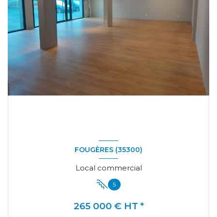
FOUGÈRES (35300)
Local commercial
5
265 000 € HT *