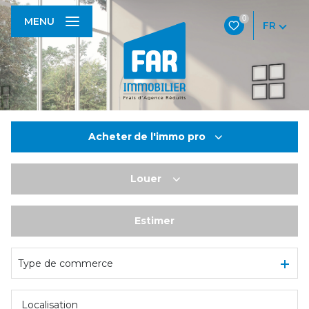
0
MENU
FR
Acheter
de l'immo pro
Louer
De l'ancien
De l'immo pro
Estimer
à l'année
De l'immo pro
Type de commerce