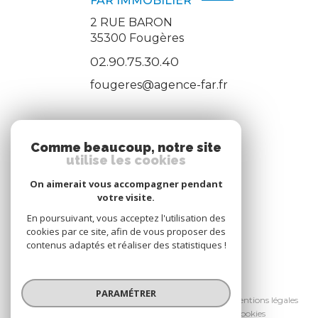
FAR IMMOBILIER
2 RUE BARON
35300
Fougères
02.90.75.30.40
fougeres@agence-far.fr
ADHÉRENTS
Comme beaucoup, notre site
utilise les cookies
Nous adhérons
On aimerait vous accompagner pendant
votre visite.
En poursuivant, vous acceptez l'utilisation des
cookies par ce site, afin de vous proposer des
contenus adaptés et réaliser des statistiques !
© 2026 | Tous droits réservés
PARAMÉTRER
Nos honoraires
Nos partenaires
Mentions légales
Admin
Politique RGPD
Cookies