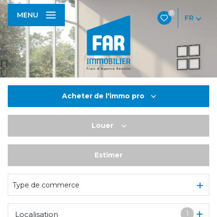
0
MENU
FR
Acheter
de l'immo pro
Louer
De l'ancien
De l'immo pro
Estimer
à l'année
De l'immo pro
Type de commerce
1
Localisation