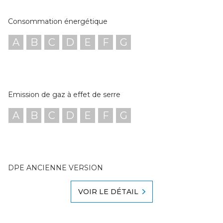
Consommation énergétique
A
B
C
D
E
F
G
Emission de gaz à effet de serre
A
B
C
D
E
F
G
DPE ANCIENNE VERSION
VOIR LE DÉTAIL