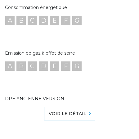
Consommation énergétique
A
B
C
D
E
F
G
Emission de gaz à effet de serre
A
B
C
D
E
F
G
DPE ANCIENNE VERSION
VOIR LE DÉTAIL