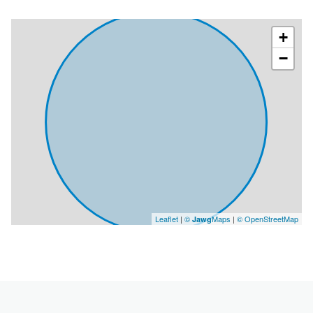
bureau
388 m²
+
−
Leaflet
|
©
Maps
|
© OpenStreetMap
Jawg