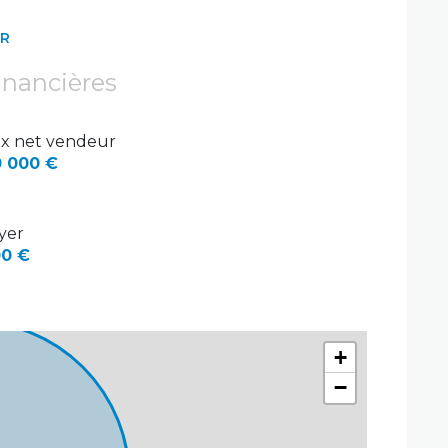
ER
inancières
ix net vendeur
 000 €
yer
0 €
+
−