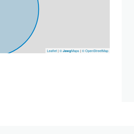
Leaflet
|
©
Maps
|
© OpenStreetMap
Jawg