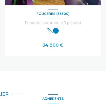
FOUGÈRES (35300)
Fonds de commerce 3 pièce(s)
1
34 800 €
VOIR LE BIEN
IER
ADHÉRENTS