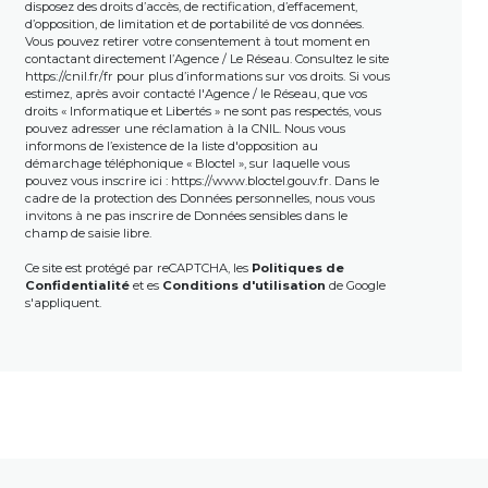
disposez des droits d’accès, de rectification, d’effacement,
d’opposition, de limitation et de portabilité de vos données.
Vous pouvez retirer votre consentement à tout moment en
contactant directement l’Agence / Le Réseau. Consultez le site
https://cnil.fr/fr
pour plus d’informations sur vos droits. Si vous
estimez, après avoir contacté l'Agence / le Réseau, que vos
droits « Informatique et Libertés » ne sont pas respectés, vous
pouvez adresser une réclamation à la CNIL. Nous vous
informons de l’existence de la liste d'opposition au
démarchage téléphonique « Bloctel », sur laquelle vous
pouvez vous inscrire ici :
https://www.bloctel.gouv.fr
. Dans le
cadre de la protection des Données personnelles, nous vous
invitons à ne pas inscrire de Données sensibles dans le
champ de saisie libre.
Ce site est protégé par reCAPTCHA, les
Politiques de
Confidentialité
et es
Conditions d'utilisation
de Google
s'appliquent.