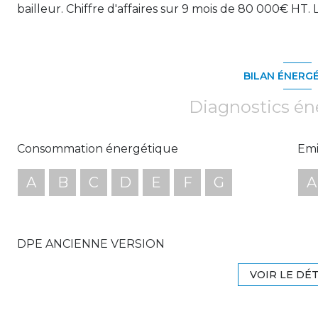
bailleur. Chiffre d'affaires sur 9 mois de 80 000€ HT.
BILAN ÉNERG
Diagnostics én
Consommation énergétique
Emi
A
B
C
D
E
F
G
A
DPE ANCIENNE VERSION
VOIR LE DÉT