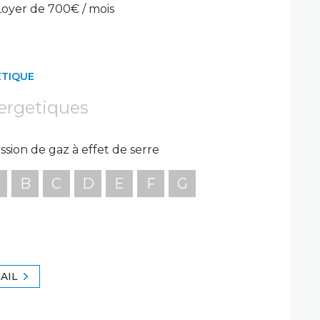
 Loyer de 700€ / mois
ÉTIQUE
ergetiques
ssion de gaz à effet de serre
B
C
D
E
F
G
AIL