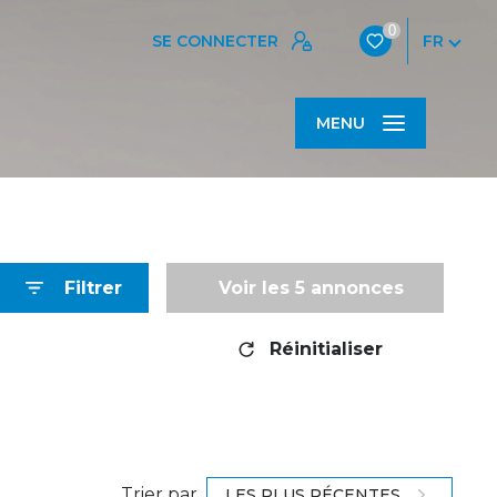
0
SE CONNECTER
FR
MENU
Filtrer
Voir les
5
annonces
Réinitialiser
Trier par
LES PLUS RÉCENTES