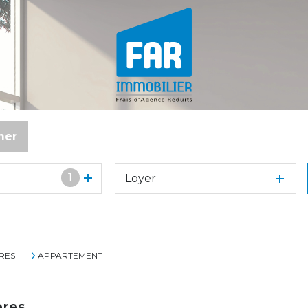
mer
1
Loyer
RES
APPARTEMENT
eres