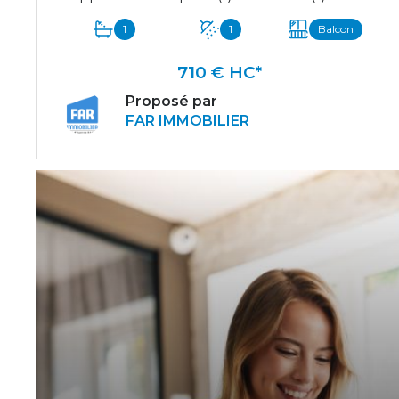
1
1
Balcon
710 € HC*
Proposé par
FAR IMMOBILIER
VOIR LE BIEN