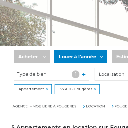
Acheter
Louer
à l'année
Esti
Type de bien
1
Localisation
De l'ancien
à l'année
De l'immo pro
De l'immo pro
Appartement
35300 - Fougères
AGENCE IMMOBILIÈRE À FOUGÈRES
LOCATION
FOUGE
5
Appartements en location sur Foug