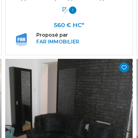
1
560 € HC*
Proposé par
FAR IMMOBILIER
VOIR LE BIEN