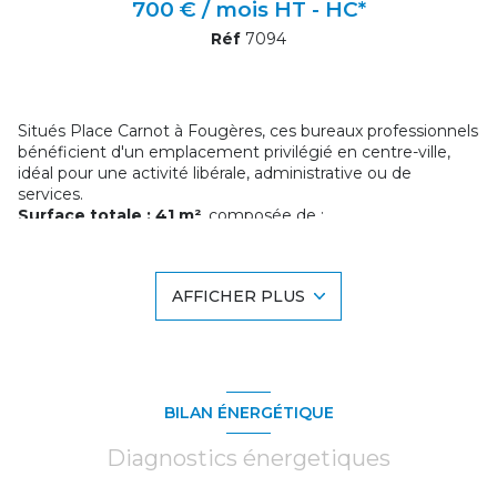
700 € / mois HT - HC*
Réf
7094
Situés Place Carnot à Fougères, ces bureaux professionnels
bénéficient d'un emplacement privilégié en centre-ville,
idéal pour une activité libérale, administrative ou de
services.
Surface totale : 41 m²
, composée de :
2 bureaux de 13 m²,
1 bureau de 15 m².
Les locaux peuvent être loués :
AFFICHER PLUS
en totalité (41 m²),
ou séparément, chaque bureau étant indépendant.
Les bureaux bénéficient également d'espaces communs
agréables et fonctionnels, comprenant
une salle
d'attente spacieuse
,
une cuisine équipée
ainsi qu'
un
balcon
, offrant un cadre de travail confortable pour les
BILAN ÉNERGÉTIQUE
professionnels et leurs clients.
Location de l'ensemble (41 m²) :
Diagnostics énergetiques
Charges mensuelles :
170 €
, comprenant :
Chauffage : 90 €