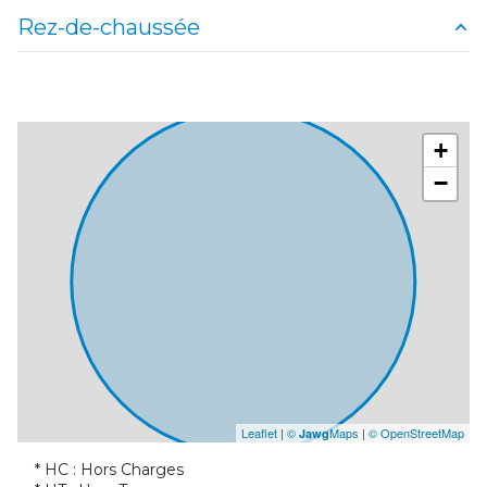
Rez-de-chaussée
bureau
13 m²
bureau
15 m²
+
bureau
13 m²
−
Leaflet
|
©
Maps
|
© OpenStreetMap
Jawg
* HC : Hors Charges